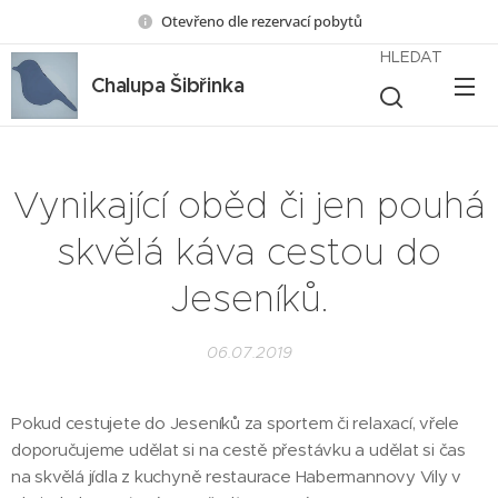
Otevřeno dle rezervací pobytů
HLEDAT
Chalupa Šibřinka
Vynikající oběd či jen pouhá
skvělá káva cestou do
Jeseníků.
06.07.2019
Pokud cestujete do Jeseníků za sportem či relaxací, vřele
doporučujeme udělat si na cestě přestávku a udělat si čas
na skvělá jídla z kuchyně restaurace Habermannovy Vily v