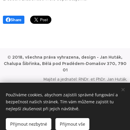
Share
© 2018, všechna práva vyhrazena, design - Jan Huták,
Chalupa Šibřinka, Bělá pod Pradědem-Domašov 370, 790
01
Majitel a jednatel: RNDr. et PhDr. Jan Huták,
MBAce, datová schránka: qn8bt22, fy. HUTTAHO s.r.o., IČ: 087
58 751 DIČ: CZ08758751, datová schránka: smwkky5, Úřad
Používáme cookies, abychom zajistili správné fungování a
příslušný podle §71 odst.2 živnostenského zákona: Městský
bezpečnost našich stránek. Tím vám můžeme zajistit tu
úřad Jeseník. Spisová značka: C
nejlepší zkušenost při jejich návštěvě.
80708 vedená u Krajského soudu v Ostravě. Datum vzniku a
zápisu v OR 01. 01. 2020.
Přijmout nezbytné
Přijmout vše
Cookies