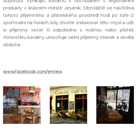
doporučit vynikající kavárnu s obchůdkem s regionálními
produkty v krásném městě Jeseník. Obzvláště se návštěva
tohoto příjemného a přátelského prostředí hodí po túře či
sportování na horách, kdy chcete zrelaxovat tělo i mysl a užít
si příjemný večer či odpoledne s rodinou nebo přáteli.
Atmosféru kavárny umocňuje velmi příjemný interiér a skvělá
obsluha.
www.facebook.com/ennea