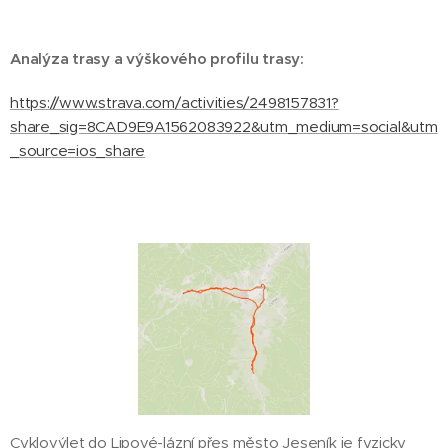
Analýza trasy a výškového profilu trasy:
https://www.strava.com/activities/2498157831?
share_sig=8CAD9E9A1562083922&utm_medium=social&utm
_source=ios_share
Cyklovýlet do Lipové-lázní přes město Jeseník je fyzicky