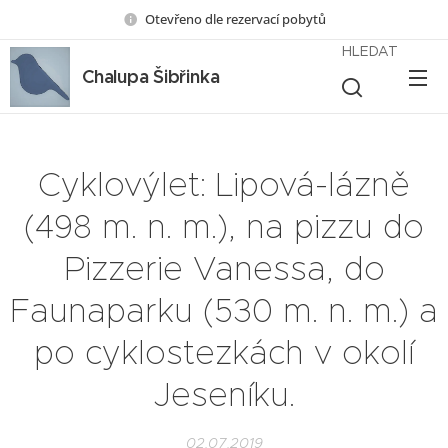
Otevřeno dle rezervací pobytů
HLEDAT
Chalupa Šibřinka
Cyklovýlet: Lipová-lázně
(498 m. n. m.), na pizzu do
Pizzerie Vanessa, do
Faunaparku (530 m. n. m.) a
po cyklostezkách v okolí
Jeseníku.
02.07.2019