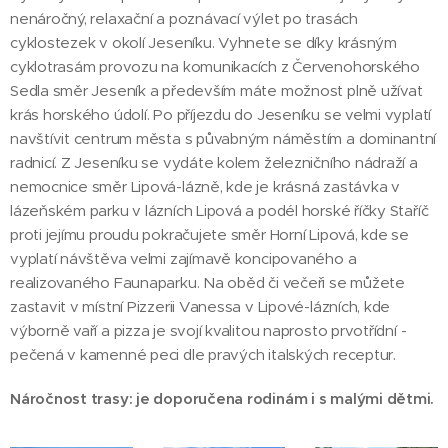
nenáročný, relaxační a poznávací výlet po trasách
cyklostezek v okolí Jeseníku. Vyhnete se díky krásným
cyklotrasám provozu na komunikacích z Červenohorského
Sedla směr Jeseník a především máte možnost plně užívat
krás horského údolí. Po příjezdu do Jeseníku se velmi vyplatí
navštívit centrum města s půvabným náměstím a dominantní
radnicí. Z Jeseníku se vydáte kolem železničního nádraží a
nemocnice směr Lipová-lázně, kde je krásná zastávka v
lázeňském parku v lázních Lipová a podél horské říčky Staříč
proti jejímu proudu pokračujete směr Horní Lipová, kde se
vyplatí návštěva velmi zajímavě koncipovaného a
realizovaného Faunaparku. Na oběd či večeři se můžete
zastavit v místní Pizzerii Vanessa v Lipové-lázních, kde
výborně vaří a pizza je svojí kvalitou naprosto prvotřídní -
pečená v kamenné peci dle pravých italských receptur.
Náročnost trasy: je doporučena rodinám i s malými dětmi.