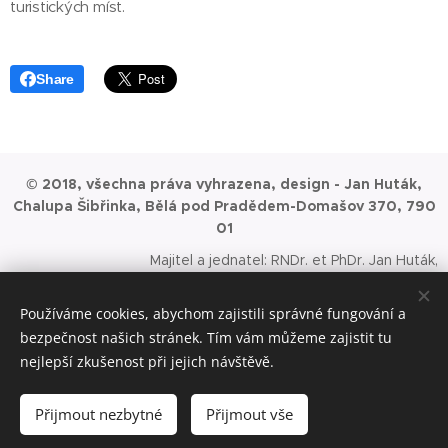
turistických míst.
Share
© 2018, všechna práva vyhrazena, design - Jan Huták,
Chalupa Šibřinka, Bělá pod Pradědem-Domašov 370, 790
01
Majitel a jednatel: RNDr. et PhDr. Jan Huták,
MBAce, datová schránka: qn8bt22, fy. HUTTAHO s.r.o., IČ: 087
58 751 DIČ: CZ08758751, datová schránka: smwkky5, Úřad
Používáme cookies, abychom zajistili správné fungování a
příslušný podle §71 odst.2 živnostenského zákona: Městský
bezpečnost našich stránek. Tím vám můžeme zajistit tu
úřad Jeseník. Spisová značka: C
nejlepší zkušenost při jejich návštěvě.
80708 vedená u Krajského soudu v Ostravě. Datum vzniku a
zápisu v OR 01. 01. 2020.
Přijmout nezbytné
Přijmout vše
Cookies