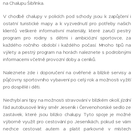
na Chalupu Šibřinka.
V chodbě chalupy v policích pod schody jsou k zapůjčení i
ostatní turistické mapy a k vyzvednutí pro potřeby našich
klientů veškeré informativní materiály, které zaručí pestrý
program pro rodiny s dětmi i ambiciózní sportovce, za
každého ročního období i každého počasí. Mnoho tipů na
výlety a pestrý program na horách naleznete s podrobnými
informacemi včetně provozní doby a ceníků.
Naleznete zde i doporučení na ověřené a blízké servisy a
půjčovny sportovního vybavení po celý rok a možnosti vyžití
pro dospělé i děti.
Nechybí ani tipy na možnosti stravování v blízkém okolí, jízdní
řád autobusové linky směr Jeseník i Červenohorské sedlo ze
zastávek, které jsou blízko chalupy. Tyto spoje je možné
výborně využít pro cestování po Jeseníkách, pokud se vám
nechce cestovat autem a platit parkovné v místech