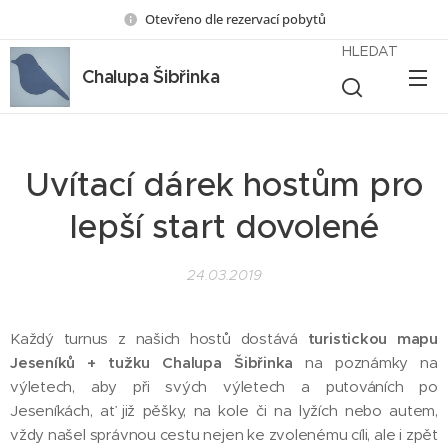
Otevřeno dle rezervací pobytů
HLEDAT
Chalupa Šibřinka
Uvítací dárek hostům pro
lepší start dovolené
24.03.2019
Každý turnus z našich hostů dostává
turistickou mapu
Jeseníků + tužku Chalupa Šibřinka
na poznámky na
výletech, aby při svých výletech a putováních po
Jeseníkách, ať již pěšky, na kole či na lyžích nebo autem,
vždy našel správnou cestu nejen ke zvolenému cíli, ale i zpět