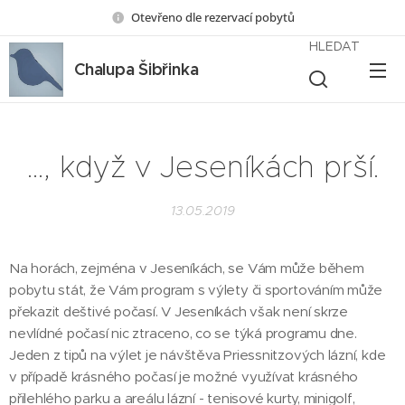
Otevřeno dle rezervací pobytů
HLEDAT
Chalupa Šibřinka
…, když v Jeseníkách prší.
13.05.2019
Na horách, zejména v Jeseníkách, se Vám může během
pobytu stát, že Vám program s výlety či sportováním může
překazit deštivé počasí. V Jeseníkách však není skrze
nevlídné počasí nic ztraceno, co se týká programu dne.
Jeden z tipů na výlet je návštěva Priessnitzových lázní, kde
v případě krásného počasí je možné využívat krásného
přilehlého parku a areálu lázní - tenisové kurty, minigolf,