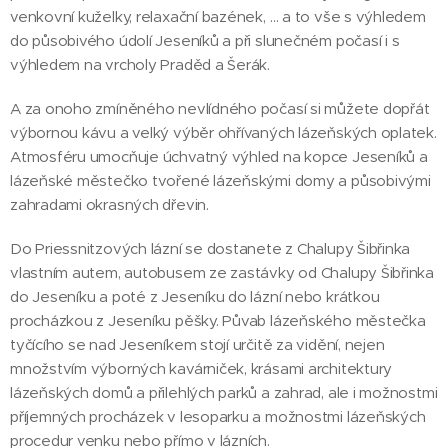
venkovní kuželky, relaxační bazének, … a to vše s výhledem
do působivého údolí Jeseníků a při slunečném počasí i s
výhledem na vrcholy Praděd a Šerák.
A za onoho zmíněného nevlídného počasí si můžete dopřát
výbornou kávu a velký výběr ohřívaných lázeňských oplatek.
Atmosféru umocňuje úchvatný výhled na kopce Jeseníků a
lázeňské městečko tvořené lázeňskými domy a působivými
zahradami okrasných dřevin.
Do Priessnitzových lázní se dostanete z Chalupy Šibřinka
vlastním autem, autobusem ze zastávky od Chalupy Šibřinka
do Jeseníku a poté z Jeseníku do lázní nebo krátkou
procházkou z Jeseníku pěšky. Půvab lázeňského městečka
tyčícího se nad Jeseníkem stojí určitě za vidění, nejen
množstvím výborných kavárniček, krásami architektury
lázeňských domů a přilehlých parků a zahrad, ale i možnostmi
příjemných procházek v lesoparku a možnostmi lázeňských
procedur venku nebo přímo v lázních.