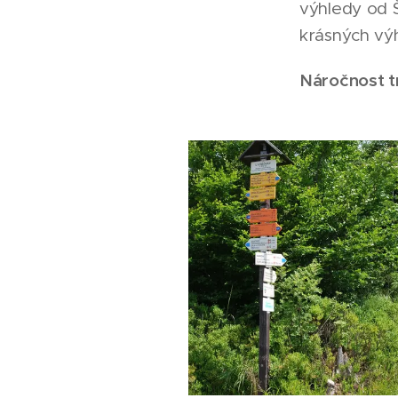
výhledy od Š
krásných výh
Náročnost t