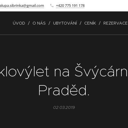
alupa.sibrinka@gmail.com
+420 775 191 178
ÚVOD
O NÁS
UBYTOVÁNÍ
CENÍK
REZERVACE
klovýlet na Švýcárn
Praděd.
02.03.2019