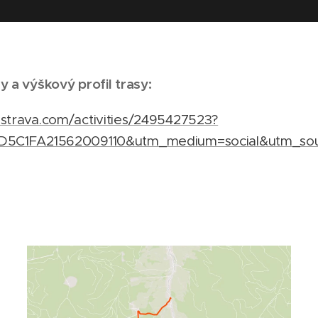
y a výškový profil trasy:
.strava.com/activities/2495427523?
6D5C1FA21562009110&utm_medium=social&utm_sou