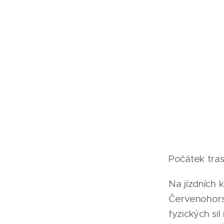
Počátek tra
Na jízdních 
Červenohorsk
fyzických s