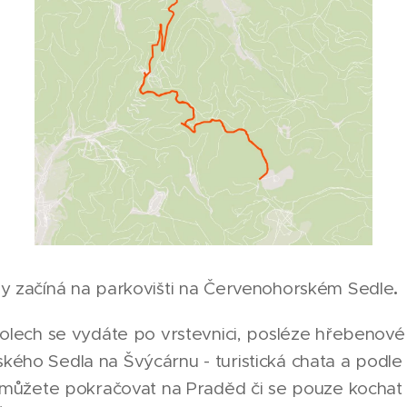
.
sy začíná na parkovišti na Červenohorském Sedle
kolech se vydáte po vrstevnici, posléze hřebenové
ého Sedla na Švýcárnu - turistická chata a podle 
il můžete pokračovat na Praděd či se pouze kochat